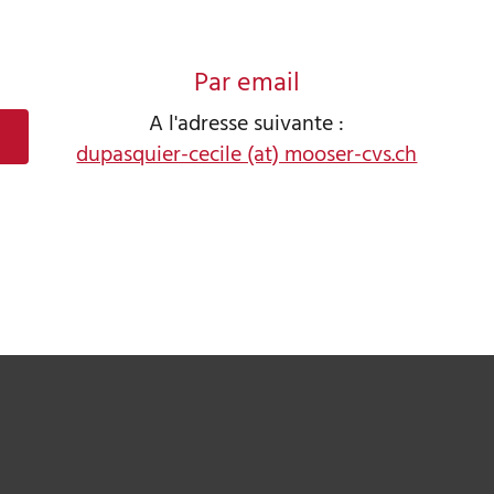
Par email
A l'adresse suivante :
dupasquier-cecile (at) mooser-cvs.ch